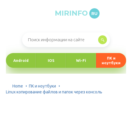
MIRINFO
RU
Онлайн-журнал про информационные технологии
ПК и
Android
IOS
Wi-Fi
ноутбуки
Home
ПК и ноутбуки
Linux копирование файлов и папок через консоль