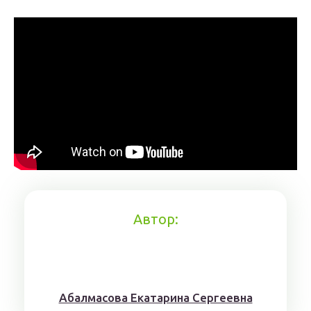
Автор:
Aбaлмaсoвa Eкaтaринa Ceргeeвнa