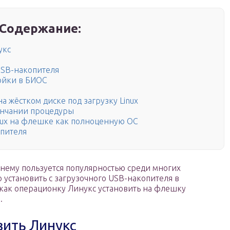
Содержание:
укс
USB-накопителя
ойки в БИОС
а жёстком диске под загрузку Linux
кончании процедуры
nux на флешке как полноценную ОС
опителя
жнему пользуется популярностью среди многих
 установить с загрузочного USB-накопителя в
 как операционку Линукс установить на флешку
.
вить Линукс