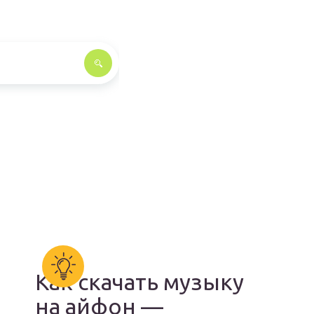
Как скачать музыку
на айфон —