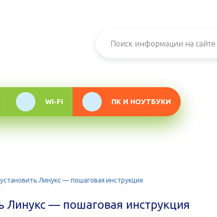
н-журнал про
мационные
логии
WI-FI
ПК И НОУТБУКИ
 установить Линукс — пошаговая инструкция
ь Линукс — пошаговая инструкция