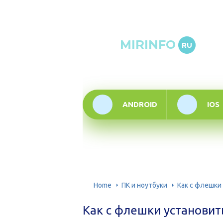
Онлай
MIRINFO
RU
инфор
техно
ANDROID
IOS
Home
ПК и ноутбуки
Как с флешки
Как с флешки установит