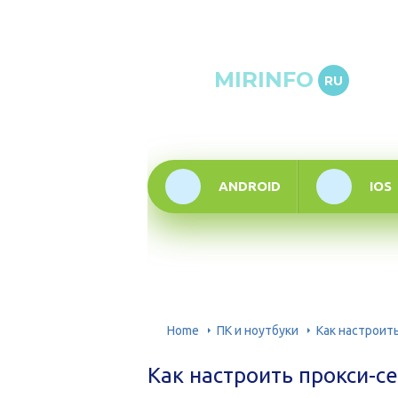
Онлай
MIRINFO
RU
инфор
техно
ANDROID
IOS
Home
ПК и ноутбуки
Как настроит
Как настроить прокси-с