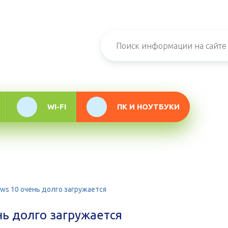
н-журнал про
мационные
логии
WI-FI
ПК И НОУТБУКИ
ws 10 очень долго загружается
ь долго загружается