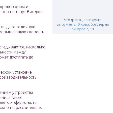
 процессором и
енно не тянут Виндовс
Что делать, если долго
загружается Яндекс.Браузер на
и выдают отличную
виндовс 7, 10
превышающую скорость
огадываются, насколько
ьности между
ожет достигать до
ческой установке
роизводительность
ением устройства
ий, а также
льные эффекты, на
жно не рассчитывать.