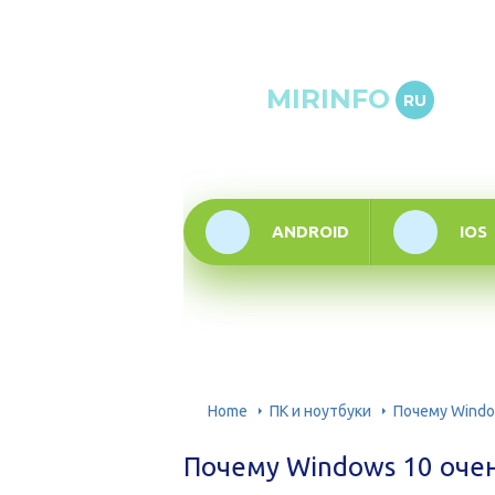
Онлай
MIRINFO
RU
инфор
техно
ANDROID
IOS
Home
ПК и ноутбуки
Почему Windo
Почему Windows 10 очен