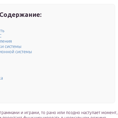
Содержание:
ть
С
вления
зки системы
ционной системы
ка
граммами и играми, то рано или поздно наступает момент,
я и перестает функционировать в нормальном режиме.