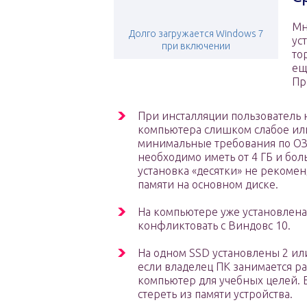
Мн
Долго загружается Windows 7
ус
при включении
то
ещ
Пр
При инсталляции пользователь н
компьютера слишком слабое или
минимальные требования по ОЗУ 
необходимо иметь от 4 ГБ и бол
установка «десятки» не рекомен
памяти на основном диске.
На компьютере уже установлена
конфликтовать с Виндовс 10.
На одном SSD установлены 2 или
если владелец ПК занимается р
компьютер для учебных целей. 
стереть из памяти устройства.