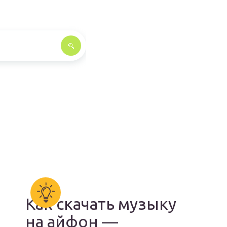
Как скачать музыку
на айфон —