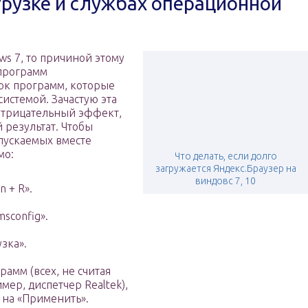
рузке и службах операционной
ws 7, то причиной этому
 программ
сок программ, которые
системой. Зачастую эта
отрицательный эффект,
 результат. Чтобы
пускаемых вместе
мо:
Что делать, если долго
загружается Яндекс.Браузер на
виндовс 7, 10
 + R».
sconfig».
зка».
рамм (всех, не считая
мер, диспетчер Realtek),
 на «Применить».