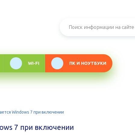
н-журнал про
мационные
логии
WI-FI
ПК И НОУТБУКИ
ается Windows 7 при включении
dows 7 при включении