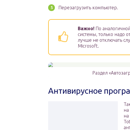
Перезагрузить компьютер.
Важно!
По аналогично
системы, только надо о
лучше не отключать сл
Microsoft.
Раздел «Автозаг
Антивирусное прогр
Та
на
на
To
ан