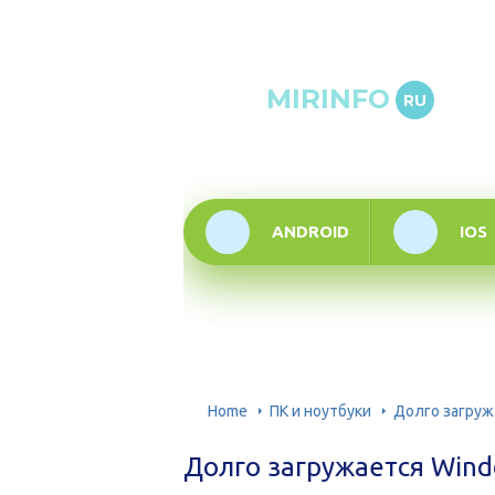
Онлай
MIRINFO
RU
инфор
техно
ANDROID
IOS
Home
ПК и ноутбуки
Долго загруж
Долго загружается Win