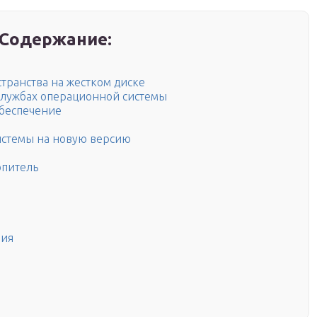
Содержание:
транства на жестком диске
службах операционной системы
беспечение
стемы на новую версию
опитель
ния