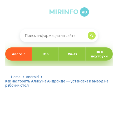
MIRINFO
RU
Онлайн-журнал про информационные технологии
ПК и
Android
IOS
Wi-Fi
ноутбуки
Home
Android
Как настроить Алису на Андроиде — установка и вывод на
рабочий стол