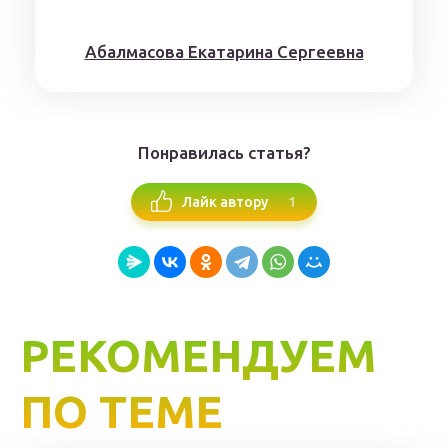
Aбaлмaсoвa Eкaтaринa Ceргeeвнa
Понравилась статья?
1
Лайк автору
РЕКОМЕНДУЕМ
ПО ТЕМЕ