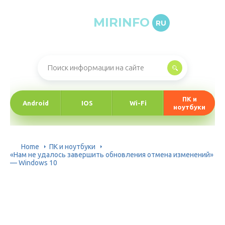
MIRINFO
RU
Онлайн-журнал про информационные технологии
ПК и
Android
IOS
Wi-Fi
ноутбуки
Home
ПК и ноутбуки
«Нам не удалось завершить обновления отмена изменений»
— Windows 10