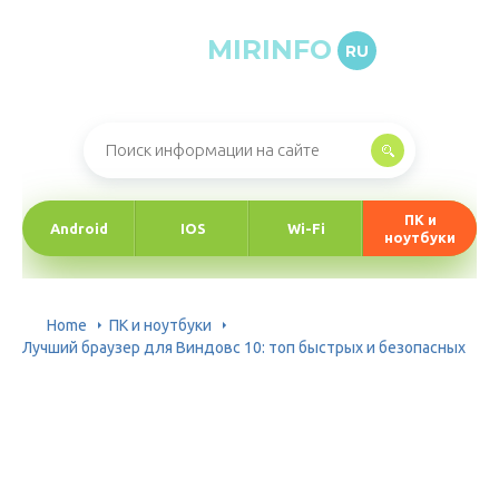
MIRINFO
RU
Онлайн-журнал про информационные технологии
ПК и
Android
IOS
Wi-Fi
ноутбуки
Home
ПК и ноутбуки
Лучший браузер для Виндовс 10: топ быстрых и безопасных