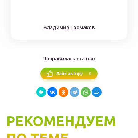
Влaдимиp Гpoмaкoв
Понравилась статья?
0
Лайк автору
РЕКОМЕНДУЕМ