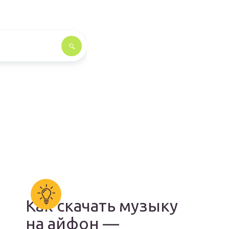
Как скачать музыку
на айфон —