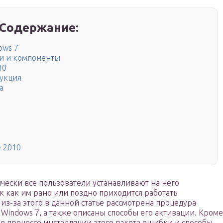
Содержание:
ows 7
и и компоненты
10
рукция
а
e 2010
чески все пользователи устанавливают на него
 как им рано или поздно приходится работать
з-за этого в данной статье рассмотрена процедура
а Windows 7, а также описаны способы его активации. Кроме
в процессе инсталляции этого пакета ошибки и способы