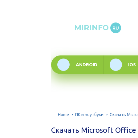
Онлай
MIRINFO
RU
инфор
техно
ANDROID
IOS
Home
ПК и ноутбуки
Скачать Micro
Скачать Microsoft Offic