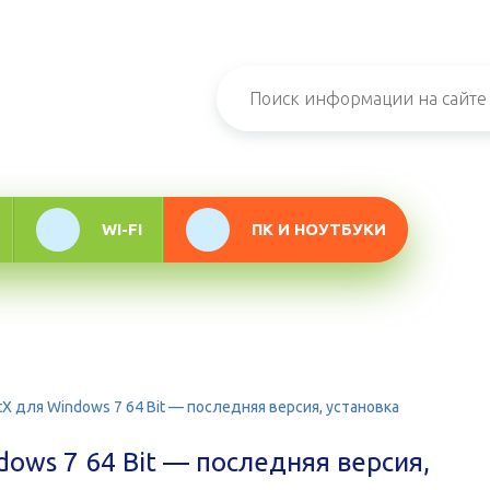
н-журнал про
мационные
логии
WI-FI
ПК И НОУТБУКИ
tX для Windows 7 64 Bit — последняя версия, установка
dows 7 64 Bit — последняя версия,