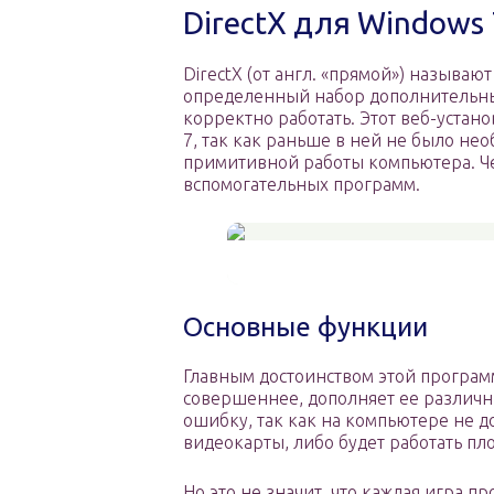
DirectX для Windows
DirectX (от англ. «прямой») называ
определенный набор дополнительны
корректно работать. Этот веб-устан
7, так как раньше в ней не было не
примитивной работы компьютера. Че
вспомогательных программ.
Основные функции
Главным достоинством этой программ
совершеннее, дополняет ее различны
ошибку, так как на компьютере не 
видеокарты, либо будет работать пло
Но это не значит, что каждая игра п