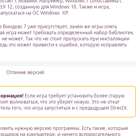
ботает с новыми. Например, Windows 7 сопоставима с
ctX 12, созданную для Windows 10. Также и игра,
запускаться на ОС Windows XP.
 Виндовс 7 уже присутствует, зачем же игры опять
ая игра может требовать определенный набор библиотек.
не может. Так что не стоит пропускать при инсталляции
ведь это может привести к ошибке, которую исправлять
Отличие версий
формация!
Если игра требует установить более старую
тоит волноваться, что это уберет новую. Это не откат
тель того, что игра запуститься и с предыдущей DirectX.
новить нужную версию программы. Есть такие, которым
еющихся на компьютере, и ничего вспомогательного