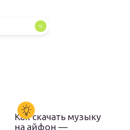
Как скачать музыку
на айфон —