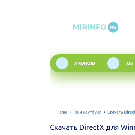
Онлай
MIRINFO
RU
инфор
техно
ANDROID
IOS
Home
ПК и ноутбуки
Скачать Direc
Скачать DirectX для Win