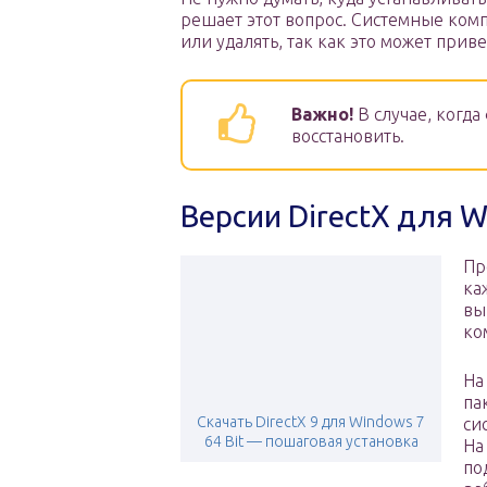
решает этот вопрос. Системные комп
или удалять, так как это может при
Важно!
В случае, когд
восстановить.
Версии DirectX для W
Пр
ка
вы
ко
На
па
Скачать DirectX 9 для Windows 7
си
64 Bit — пошаговая установка
На
по