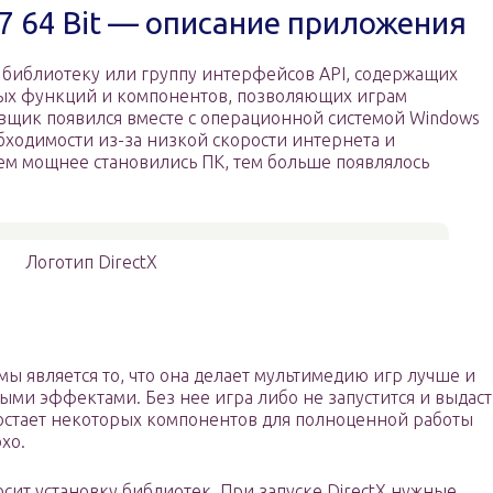
 7 64 Bit — описание приложения
ют библиотеку или группу интерфейсов API, содержащих
х функций и компонентов, позволяющих играм
овщик появился вместе с операционной системой Windows
обходимости из-за низкой скорости интернета и
м мощнее становились ПК, тем больше появлялось
Логотип DirectX
ы является то, что она делает мультимедию игр лучше и
ми эффектами. Без нее игра либо не запустится и выдаст
достает некоторых компонентов для полноценной работы
хо.
росит установку библиотек. При запуске DirectX нужные