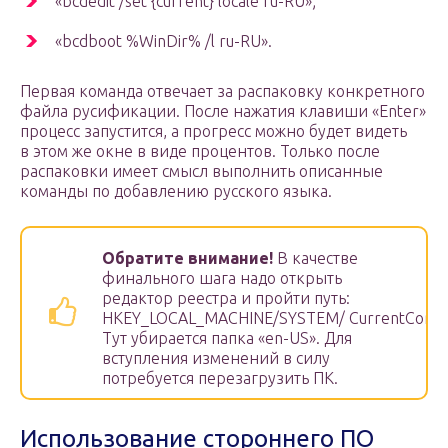
«bcdedit /set {current} locale ru-RU»;
«bcdboot %WinDir% /l ru-RU».
Первая команда отвечает за распаковку конкретного
файла русификации. После нажатия клавиши «Enter»
процесс запустится, а прогресс можно будет видеть
в этом же окне в виде процентов. Только после
распаковки имеет смысл выполнить описанные
команды по добавлению русского языка.
Обратите внимание!
В качестве
финального шага надо открыть
редактор реестра и пройти путь:
HKEY_LOCAL_MACHINE/SYSTEM/ CurrentControl
Тут убирается папка «en-US». Для
вступления изменений в силу
потребуется перезагрузить ПК.
Использование стороннего ПО