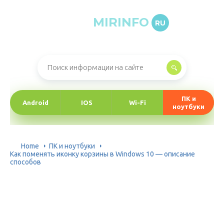
MIRINFO
RU
Онлайн-журнал про информационные технологии
ПК и
Android
IOS
Wi-Fi
ноутбуки
Home
ПК и ноутбуки
Как поменять иконку корзины в Windows 10 — описание
способов