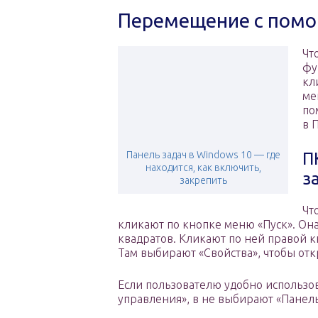
Перемещение с помо
Чт
фу
кл
ме
по
в 
Панель задач в Windows 10 — где
П
находится, как включить,
з
закрепить
Чт
кликают по кнопке меню «Пуск». Он
квадратов. Кликают по ней правой 
Там выбирают «Свойства», чтобы отк
Если пользователю удобно использов
управления», в не выбирают «Панель