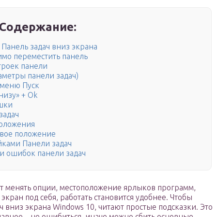
Содержание:
 Панель задач вниз экрана
имо переместить панель
троек панели
аметры панели задач)
 меню Пуск
низу» + Ok
шки
задач
положения
овое положение
йками Панели задач
и ошибок панели задач
ет менять опции, местоположение ярлыков программ,
экран под себя, работать становится удобнее. Чтобы
ч вниз экрана Windows 10, читают простые подсказки. Это
лавное – не ошибиться, иначе можно сбить основные