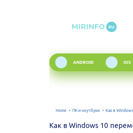
Онлай
MIRINFO
RU
инфор
техно
ANDROID
IOS
Home
ПК и ноутбуки
Как в Window
Как в Windows 10 перем