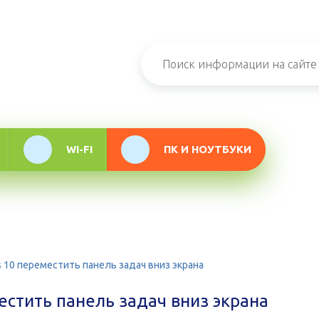
н-журнал про
мационные
логии
WI-FI
ПК И НОУТБУКИ
s 10 переместить панель задач вниз экрана
естить панель задач вниз экрана