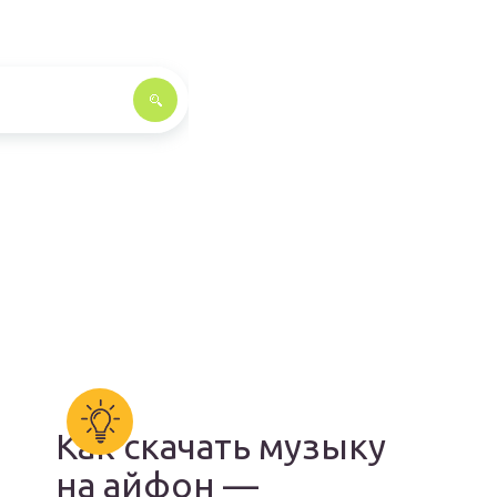
Как скачать музыку
на айфон —