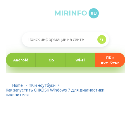
MIRINFO
RU
Онлайн-журнал про информационные технологии
ПК и
Android
IOS
Wi-Fi
ноутбуки
Home
ПК и ноутбуки
Как запустить CHKDSK Windows 7 для диагностики
накопителя