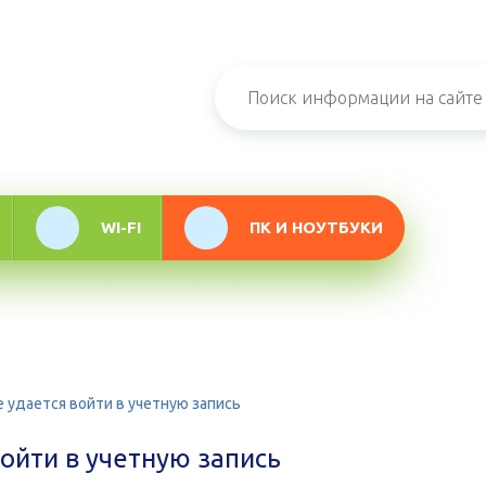
н-журнал про
мационные
логии
WI-FI
ПК И НОУТБУКИ
е удается войти в учетную запись
войти в учетную запись