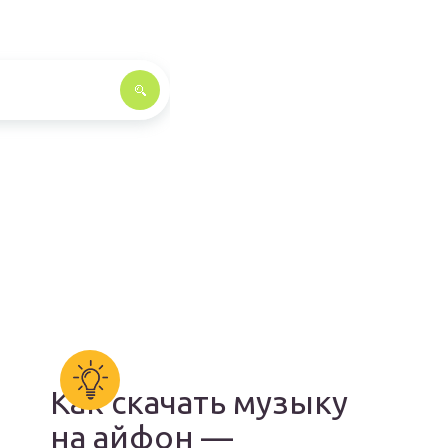
Как скачать музыку
на айфон —