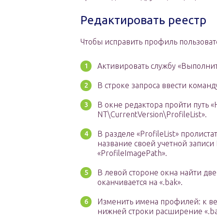
Редактировать реестр
Чтобы исправить профиль пользоват
Активировать службу «Выполнит
В строке запроса ввести команду
В окне редактора пройти путь
NT\CurrentVersion\ProfileList».
В разделе «ProfileList» пролист
название своей учетной записи 
«ProfileImagePath».
В левой стороне окна найти дв
оканчивается на «.bak».
Изменить имена профилей: к вер
нижней строки расширение «.bak