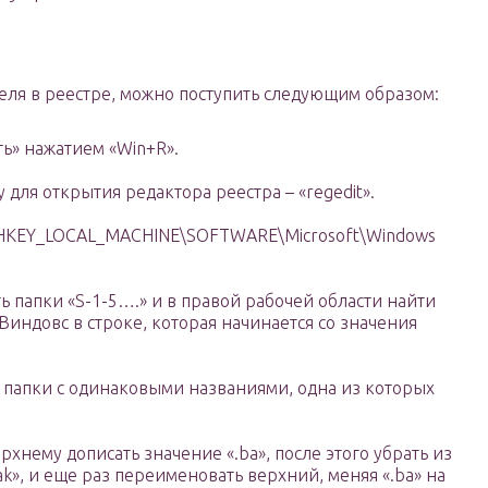
еля в реестре, можно поступить следующим образом:
ь» нажатием «Win+R».
 для открытия редактора реестра – «regedit».
 «HKEY_LOCAL_MACHINE\SOFTWARE\Microsoft\Windows
ать папки «S-1-5….» и в правой рабочей области найти
Виндовс в строке, которая начинается со значения
е папки с одинаковыми названиями, одна из которых
хнему дописать значение «.ba», после этого убрать из
», и еще раз переименовать верхний, меняя «.ba» на