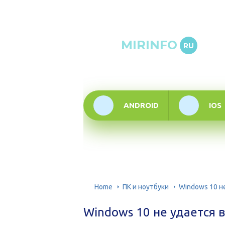
Онлай
MIRINFO
RU
инфор
техно
ANDROID
IOS
Home
ПК и ноутбуки
Windows 10 н
Windows 10 не удается 