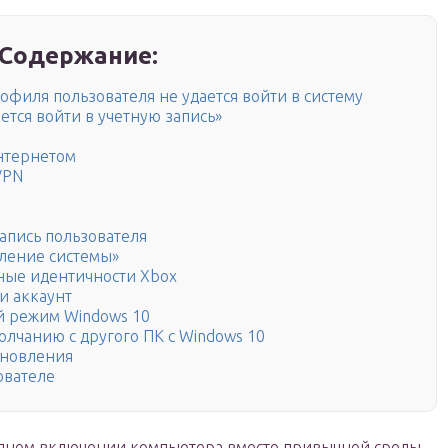
Содержание:
филя пользователя не удается войти в систему
ется войти в учетную запись»
нтернетом
VPN
апись пользователя
вление системы»
ные идентичности Xbox
и аккаунт
й режим Windows 10
олчанию с другого ПК с Windows 10
бновления
ователе
редном включении компьютера вместо привычной среды