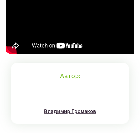
Автор:
Влaдимиp Гpoмaкoв