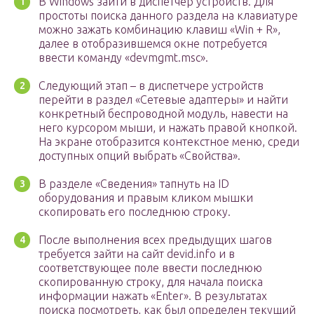
В Windows зайти в диспетчер устройств. Для
простоты поиска данного раздела на клавиатуре
можно зажать комбинацию клавиш «Win + R»,
далее в отобразившемся окне потребуется
ввести команду «devmgmt.msc».
Следующий этап – в диспетчере устройств
перейти в раздел «Сетевые адаптеры» и найти
конкретный беспроводной модуль, навести на
него курсором мыши, и нажать правой кнопкой.
На экране отобразится контекстное меню, среди
доступных опций выбрать «Свойства».
В разделе «Сведения» тапнуть на ID
оборудования и правым кликом мышки
скопировать его последнюю строку.
После выполнения всех предыдущих шагов
требуется зайти на сайт devid.info и в
соответствующее поле ввести последнюю
скопированную строку, для начала поиска
информации нажать «Enter». В результатах
поиска посмотреть, как был определен текущий