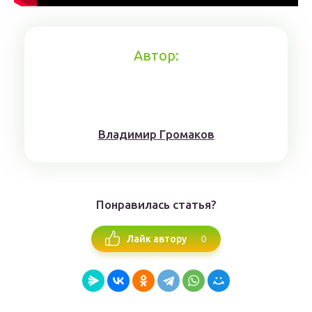
Автор:
Влaдимиp Гpoмaкoв
Понравилась статья?
0
Лайк автору