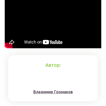
Автор:
Влaдимиp Гpoмaкoв