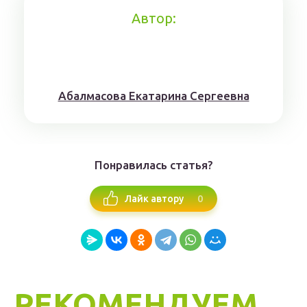
Автор:
Aбaлмaсoвa Eкaтaринa Ceргeeвнa
Понравилась статья?
0
Лайк автору
РЕКОМЕНДУЕМ