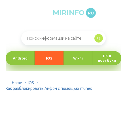
MIRINFO
RU
Онлайн-журнал про информационные технологии
ПК и
Android
IOS
Wi-Fi
ноутбуки
Home
IOS
Как разблокировать Айфон с помощью iTunes