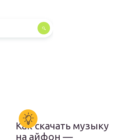
Как скачать музыку
на айфон —