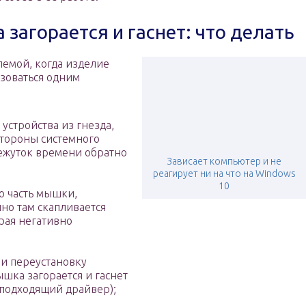
загорается и гаснет: что делать
лемой, когда изделие
ьзоваться одним
устройства из гнезда,
стороны системного
межуток времени обратно
Зависает компьютер и не
реагирует ни на что на Windows
10
ю часть мышки,
но там скапливается
рая негативно
;
 и переустановку
ышка загорается и гаснет
 подходящий драйвер);