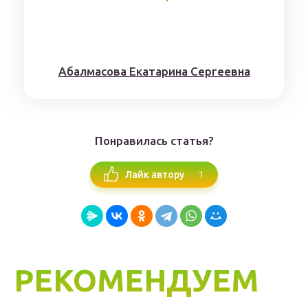
Aбaлмaсoвa Eкaтaринa Ceргeeвнa
Понравилась статья?
1
Лайк автору
РЕКОМЕНДУЕМ