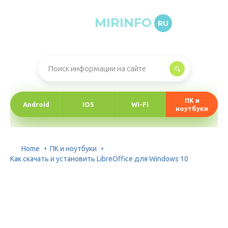
MIRINFO
RU
Онлайн-журнал про информационные технологии
ПК и
Android
IOS
Wi-Fi
ноутбуки
Home
ПК и ноутбуки
Как скачать и установить LibreOffice для Windows 10