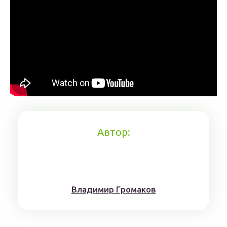
Автор:
Влaдимиp Гpoмaкoв