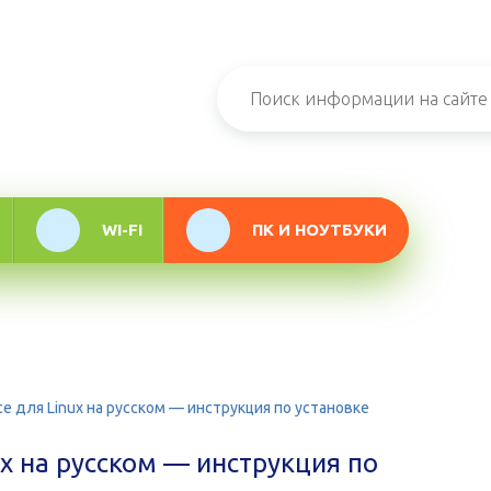
н-журнал про
мационные
логии
WI-FI
ПК И НОУТБУКИ
ice для Linux на русском — инструкция по установке
nux на русском — инструкция по