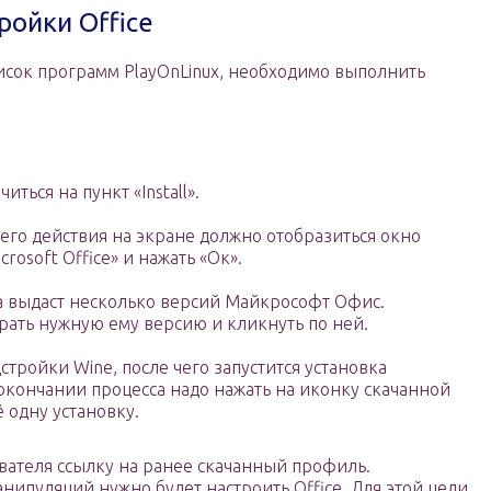
ройки Office
список программ PlayOnLinux, необходимо выполнить
ься на пункт «Install».
го действия на экране должно отобразиться окно
crosoft Office» и нажать «Ок».
а выдаст несколько версий Майкрософт Офис.
рать нужную ему версию и кликнуть по ней.
стройки Wine, после чего запустится установка
окончании процесса надо нажать на иконку скачанной
 одну установку.
ователя ссылку на ранее скачанный профиль.
ипуляций нужно будет настроить Office. Для этой цели