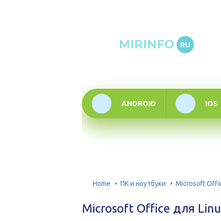
Онлай
MIRINFO
RU
инфор
техно
ANDROID
IOS
Home
ПК и ноутбуки
Microsoft Off
Microsoft Office для Li