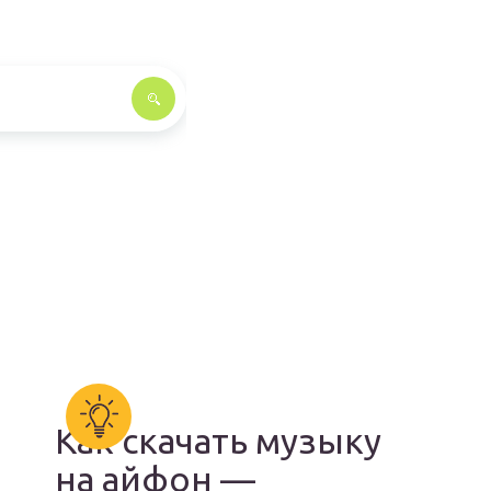
Как скачать музыку
на айфон —