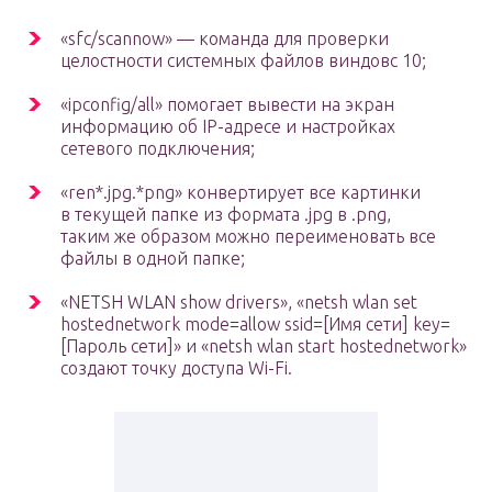
«sfc/scannow» — команда для проверки
целостности системных файлов виндовс 10;
«ipconfig/all» помогает вывести на экран
информацию об IP-адресе и настройках
сетевого подключения;
«ren*.jpg.*png» конвертирует все картинки
в текущей папке из формата .jpg в .png,
таким же образом можно переименовать все
файлы в одной папке;
«NETSH WLAN show drivers», «netsh wlan set
hostednetwork mode=allow ssid=[Имя сети] key=
[Пароль сети]» и «netsh wlan start hostednetwork»
создают точку доступа Wi-Fi.