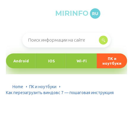
MIRINFO
RU
Онлайн-журнал про информационные технологии
ПК и
Android
IOS
Wi-Fi
ноутбуки
Home
ПК и ноутбуки
Как перезагрузить виндовс 7 — пошаговая инструкция