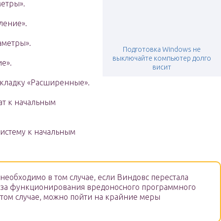
етры».
ление».
аметры».
Подготовка Windows не
выключайте компьютер долго
е».
висит
вкладку «Расширенные».
ат к начальным
систему к начальным
необходимо в том случае, если Виндовс перестала
з-за функционирования вредоносного программного
этом случае, можно пойти на крайние меры