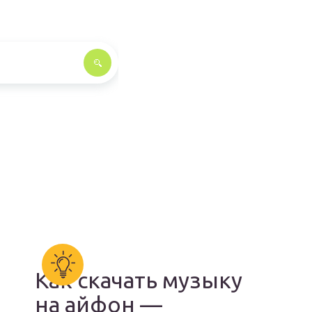
Как скачать музыку
на айфон —