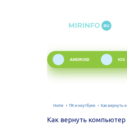
Онлай
MIRINFO
RU
инфор
техно
ANDROID
IOS
Home
ПК и ноутбуки
Как вернуть 
Как вернуть компьютер 