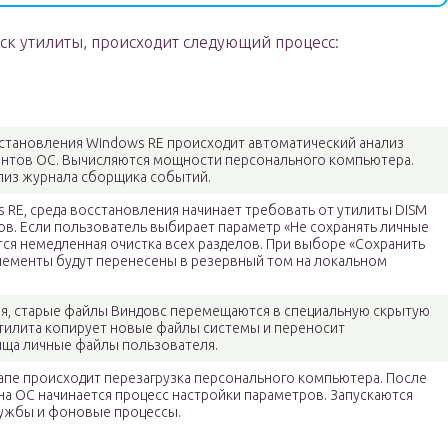
ск утилиты, происходит следующий процесс:
сстановления Windows RE происходит автоматический анализ
нтов ОС. Вычисляются мощности персонального компьютера.
ализ журнала сборщика событий.
 RE, среда восстановления начинает требовать от утилиты DISM
ов. Если пользователь выбирает параметр «Не сохранять личные
тся немедленная очистка всех разделов. При выборе «Сохранить
элементы будут перенесены в резервный том на локальном
, старые файлы Виндовс перемещаются в специальную скрытую
Утилита копирует новые файлы системы и переносит
ища личные файлы пользователя.
апе происходит перезагрузка персонального компьютера. После
на ОС начинается процесс настройки параметров. Запускаются
ужбы и фоновые процессы.