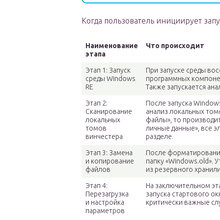
Когда пользователь инициирует запу
Наименование
Что происходит
этапа
Этап 1: Запуск
При запуске среды во
среды Windows
программных компоне
RE
Также запускается ан
Этап 2:
После запуска Windows
Сканирование
анализ локальных том
локальных
файлы», то производи
томов
личные данные», все 
винчестера
разделе.
Этап 3: Замена
После форматирования
и копирование
папку «Windows.old». 
файлов
из резервного хранил
Этап 4:
На заключительном эт
Перезагрузка
запуска стартового ок
и настройка
критически важные сл
параметров