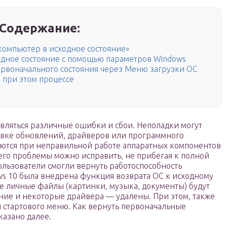
Содержание:
омпьютер в исходное состояние»
одное состояние с помощью параметров Windows
первоначального состояния через Меню загрузки ОС
 при этом процессе
являться различные ошибки и сбои. Неполадки могут
овке обновлений, драйверов или программного
уются при неправильной работе аппаратных компонентов
его проблемы можно исправить, не прибегая к полной
пользователи смогли вернуть работоспособность
s 10 была внедрена функция возврата ОС к исходному
е личные файлы (картинки, музыка, документы) будут
ние и некоторые драйвера — удалены. При этом, также
и стартового меню. Как вернуть первоначальные
казано далее.