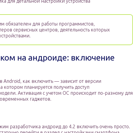
ка для детальной настройки устройства
м обязателен для работы программистов,
теров сервисных центров, деятельность которых
устройствами.
иком на андроиде: включение
 Android, как включить — зависит от версии
а котором планируется получить доступ
одели. Активация с учетом ОС происходит по-разному для
 современных гаджетов.
жим разработчика андроид до 4.2 включить очень просто.
статочно перейти в раздел с настройками смартфона