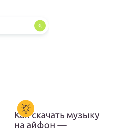
Как скачать музыку
на айфон —