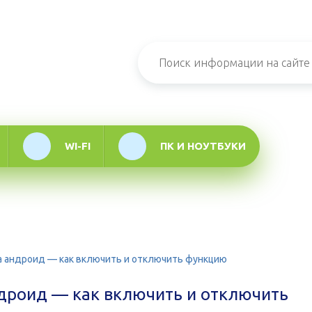
н-журнал про
мационные
логии
WI-FI
ПК И НОУТБУКИ
а андроид — как включить и отключить функцию
дроид — как включить и отключить