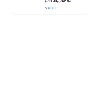
для андроида
Android