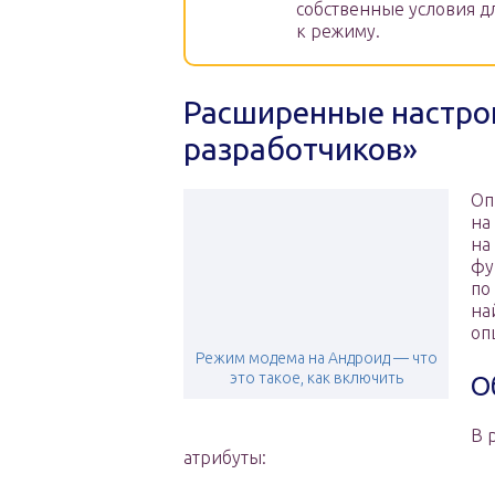
собственные условия д
к режиму.
Расширенные настро
разработчиков»
Оп
на
на
фу
по
на
оп
Режим модема на Андроид — что
это такое, как включить
О
В 
атрибуты: