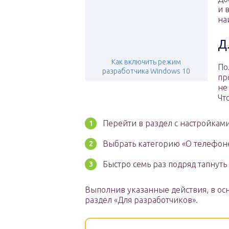
и 
на
Д
Как включить режим
По
разработчика Windows 10
пр
не
Чт
Перейти в раздел с настройками
Выбрать категорию «О телефоне
Быстро семь раз подряд тапнуть
Выполнив указанные действия, в ос
раздел «Для разработчиков».