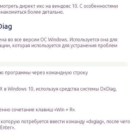
смотреть директ икс на виндовс 10. С особенностями
знакомиться более детально.
Diag
ена во все версии ОС Windows. Используется она для
ии, которая используется для устранения проблем
ию программы через командную строку
tX в Windows 10, используя средства системы DxDiag,
нно сочетание клавиш «Win + R».
которую потребуется ввести команду «dxgiag», после чего
Enter».