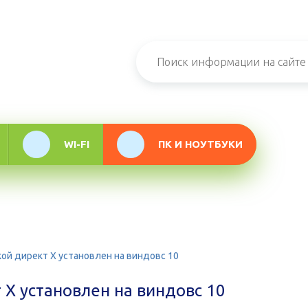
н-журнал про
мационные
логии
WI-FI
ПК И НОУТБУКИ
кой директ X установлен на виндовс 10
 X установлен на виндовс 10