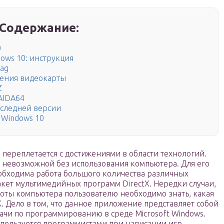
Содержание:
0
dows 10: инструкция
ag
ления видеокарты
Z
AIDA64
следней версии
 Windows 10
переплетается с достижениями в области технологий.
т невозможной без использования компьютера. Для его
бходима работа большого количества различных
кет мультимедийных программ DirectX. Нередки случаи,
боты компьютера пользователю необходимо знать, какая
К. Дело в том, что данное приложение представляет собой
ачи по программированию в среде Microsoft Windows.
спользуется программистами при написании игр