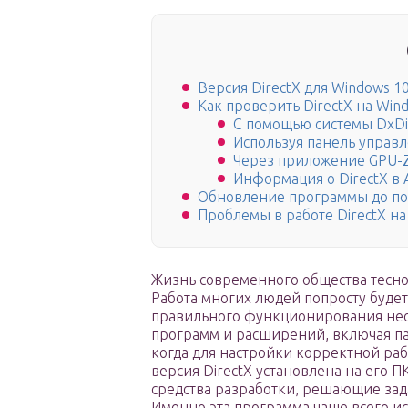
Версия DirectX для Windows 1
Как проверить DirectX на Win
С помощью системы DxDi
Используя панель управ
Через приложение GPU-
Информация о DirectX в 
Обновление программы до по
Проблемы в работе DirectX на
Жизнь современного общества тесно 
Работа многих людей попросту буде
правильного функционирования нео
программ и расширений, включая па
когда для настройки корректной ра
версия DirectX установлена на его П
средства разработки, решающие зад
Именно эта программа чаще всего и