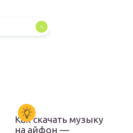
Как скачать музыку
на айфон —