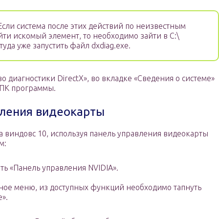
сли система после этих действий по неизвестным
ти искомый элемент, то необходимо зайти в C:\
туда уже запустить файл dxdiag.exe.
о диагностики DirectX», во вкладке «Сведения о системе»
 ПК программы.
вления видеокарты
а виндовс 10, используя панель управления видеокарты
м:
ть «Панель управления NVIDIA».
тное меню, из доступных функций необходимо тапнуть
».