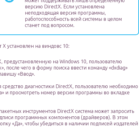
может поддерживать лишь определенную
версию DirectX. Если установлена
неподходящая версия программы,
работоспособность всей системы в целом
станет под вопросом.
т Х установлен на виндовс 10:
X, предустановленную на Windows 10, пользователю
, после чего в форму поиска ввести команду «dxdiag»
клавишу «Ввод».
я средство диагностики DirectX, пользователю необходимо
ма» и просмотреть номер версии программы во вкладке
акетных инструментов DirectX система может запросить
дписи программных компонентов (драйверов). В этом
опку «Да», чтобы убедиться в наличии подписей издателей