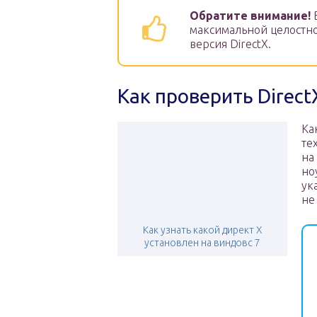
Обратите внимание!
В
максимальной целостнос
версия DirectX.
Как проверить Direct
Ка
те
на
но
ук
не
Как узнать какой директ X
установлен на виндовс 7