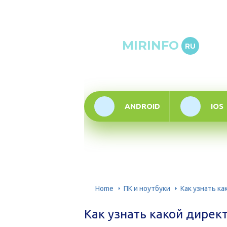
Онлай
MIRINFO
RU
инфор
техно
ANDROID
IOS
Home
ПК и ноутбуки
Как узнать ка
Как узнать какой директ