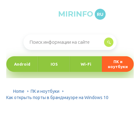
MIRINFO
RU
Онлайн-журнал про информационные технологии
ПК и
Android
IOS
Wi-Fi
ноутбуки
Home
ПК и ноутбуки
Как открыть порты в брандмауэре на Windows 10