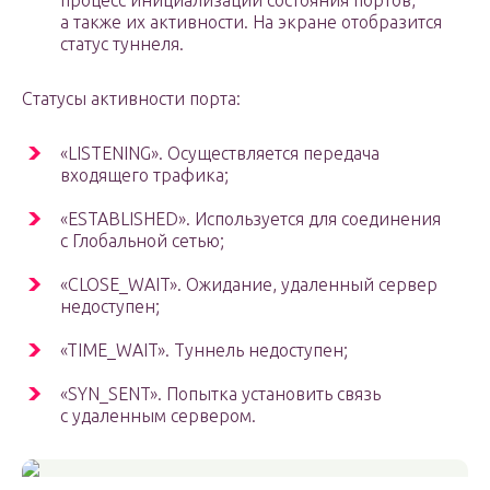
процесс инициализации состояния портов,
а также их активности. На экране отобразится
статус туннеля.
Статусы активности порта:
«LISTENING». Осуществляется передача
входящего трафика;
«ESTABLISHED». Используется для соединения
с Глобальной сетью;
«CLOSE_WAIT». Ожидание, удаленный сервер
недоступен;
«TIME_WAIT». Туннель недоступен;
«SYN_SENT». Попытка установить связь
с удаленным сервером.