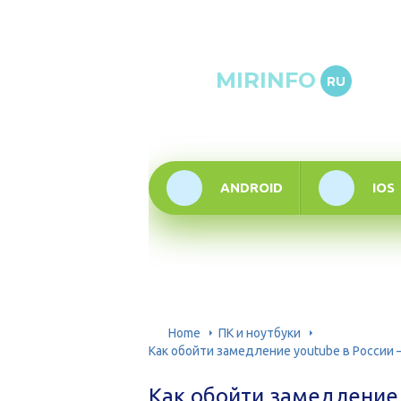
Онлай
MIRINFO
RU
инфор
техно
ANDROID
IOS
Home
ПК и ноутбуки
Как обойти замедление youtube в России
Как обойти замедление