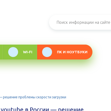
н-журнал про
мационные
логии
WI-FI
ПК И НОУТБУКИ
 — решение проблемы скорости загрузки
 youtube в России — решение