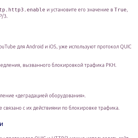
tp.http3.enable
и установите его значение в
True
,
/3.
ouTube для Android и iOS, уже используют протокол QUIC
медления, вызванного блокировкой трафика РКН.
ление «деградацией оборудования».
е связано с их действиями по блокировке трафика.
и