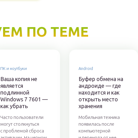
ЕМ ПО ТЕМЕ
ПК и ноутбуки
Android
Ваша копия не
Буфер обмена на
является
андроиде — где
подлинной
находится и как
Windows 7 7601 —
открыть место
как убрать
хранения
Часто пользователи
Мобильная техника
могут столкнуться
появилась после
с проблемой сброса
компьютерной
активации. На черном
и переняла от нее