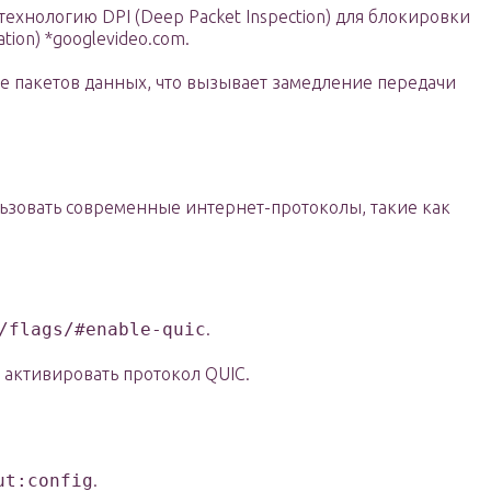
ехнологию DPI (Deep Packet Inspection) для блокировки
ation) *googlevideo.com.
ре пакетов данных, что вызывает замедление передачи
ьзовать современные интернет-протоколы, такие как
/flags/#enable-quic
.
ы активировать протокол QUIC.
ut:config
.