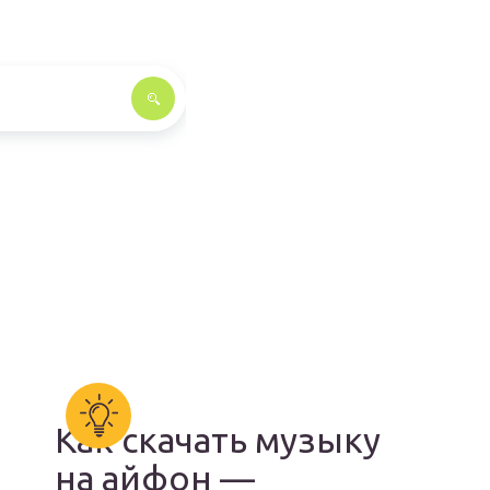
Как скачать музыку
на айфон —