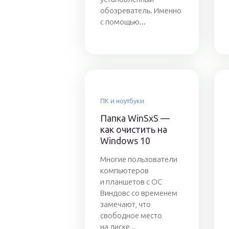
обозреватель. Именно
с помощью...
ПК и ноутбуки
Папка WinSxS —
как очистить на
Windows 10
Многие пользователи
компьютеров
и планшетов с ОС
Виндовс со временем
замечают, что
свободное место
на диске...