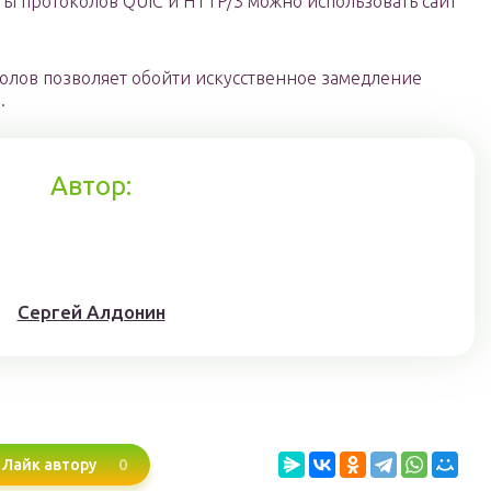
ы протоколов QUIC и HTTP/3 можно использовать сайт
олов позволяет обойти искусственное замедление
.
Автор:
Сергей Алдонин
0
Лайк автору