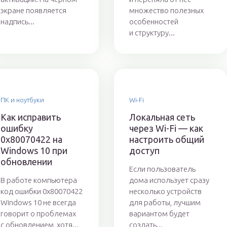
экране появляется
множество полезных
надпись...
особенностей
и структуру...
ПК и ноутбуки
Wi-Fi
Как исправить
Локальная сеть
ошибку
через Wi-Fi — как
0x80070422 на
настроить общий
Windows 10 при
доступ
обновлении
Если пользователь
В работе компьютера
дома использует сразу
код ошибки 0x80070422
несколько устройств
Windows 10 не всегда
для работы, лучшим
говорит о проблемах
вариантом будет
с обновлением, хотя...
создать...