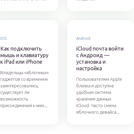
IOS
Android
Как подключить
iСloud почта войти
мышь и клавиатуру
с Андроид —
к iPad или iPhone
установка и
настройка
Владельцы «яблочных»
гаджетов со временем
Пользователям Apple
заинтересовались,
близка и доступна
существует ли
удобная система
возможность
хранения данных
присоединения к ним...
iCloud. Часто смена
яблочного девайса...