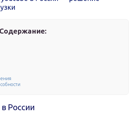
рузки
Содержание:
ления
собности
в России