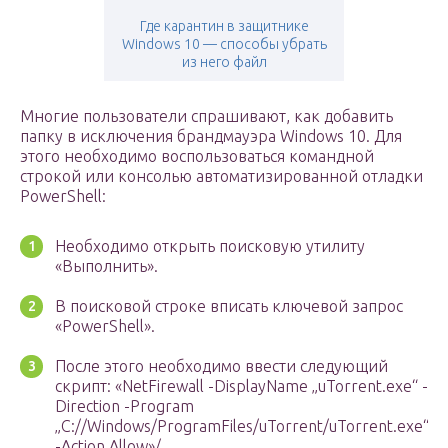
Где карантин в защитнике
Windows 10 — способы убрать
из него файл
Многие пользователи спрашивают, как добавить
папку в исключения брандмауэра Windows 10. Для
этого необходимо воспользоваться командной
строкой или консолью автоматизированной отладки
PowerShell:
Необходимо открыть поисковую утилиту
«Выполнить».
В поисковой строке вписать ключевой запрос
«PowerShell».
После этого необходимо ввести следующий
скрипт: «NetFirewall -DisplayName „uTorrent.exe“ -
Direction -Program
„C://Windows/ProgramFiles/uTorrent/uTorrent.exe“
-Action Allow»/.