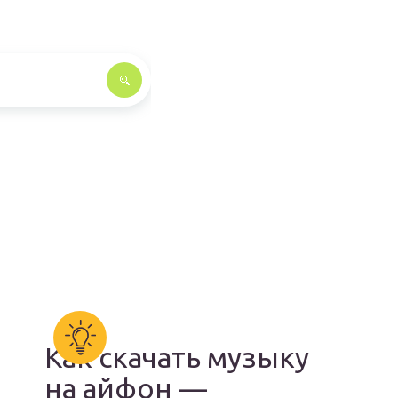
Как скачать музыку
на айфон —