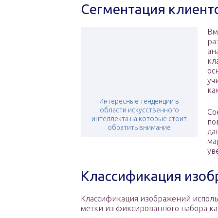
Сегментация клиент
Вм
ра
ан
кл
ос
уч
ка
Интересные тенденции в
области искусственного
Со
интеллекта на которые стоит
по
обратить внимание
да
ма
ув
Классификация изоб
Классификация изображений исполь
метки из фиксированного набора к