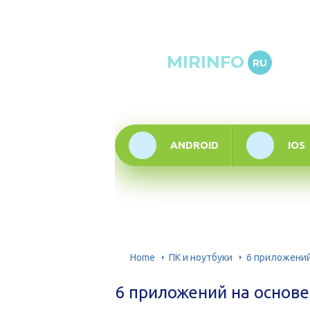
Онлай
MIRINFO
RU
инфор
техно
ANDROID
IOS
Home
ПК и ноутбуки
6 приложений
6 приложений на основ