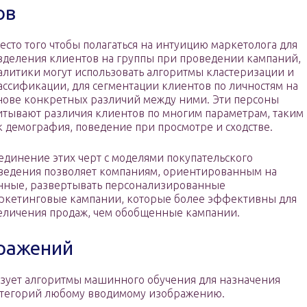
ов
есто того чтобы полагаться на интуицию маркетолога для
зделения клиентов на группы при проведении кампаний,
алитики могут использовать алгоритмы кластеризации и
ассификации, для сегментации клиентов по личностям на
нове конкретных различий между ними. Эти персоны
итывают различия клиентов по многим параметрам, таким
к демография, поведение при просмотре и сходстве.
единение этих черт с моделями покупательского
ведения позволяет компаниям, ориентированным на
нные, развертывать персонализированные
ркетинговые кампании, которые более эффективны для
еличения продаж, чем обобщенные кампании.
ражений
зует алгоритмы машинного обучения для назначения
атегорий любому вводимому изображению.