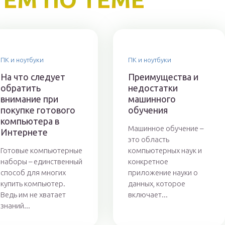
ПК и ноутбуки
ПК и ноутбуки
На что следует
Преимущества и
обратить
недостатки
внимание при
машинного
покупке готового
обучения
компьютера в
Машинное обучение –
Интернете
это область
Готовые компьютерные
компьютерных наук и
наборы – единственный
конкретное
способ для многих
приложение науки о
купить компьютер.
данных, которое
Ведь им не хватает
включает...
знаний...