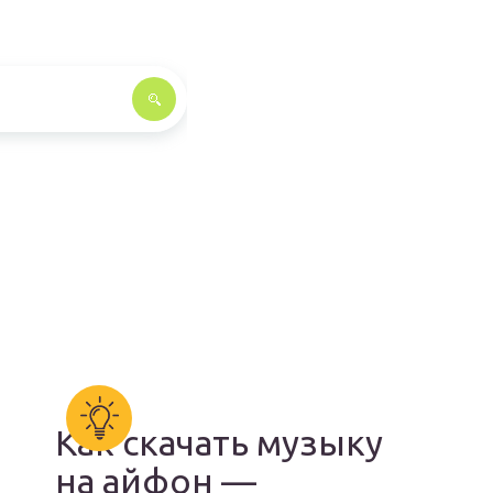
Как скачать музыку
на айфон —