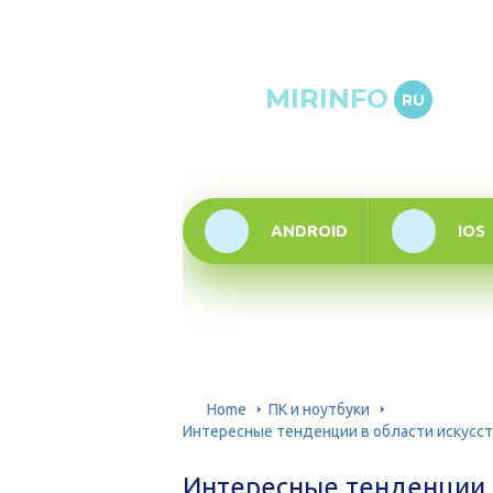
Онлай
MIRINFO
RU
инфор
техно
ANDROID
IOS
Home
ПК и ноутбуки
Интересные тенденции в области искусст
Интересные тенденции в