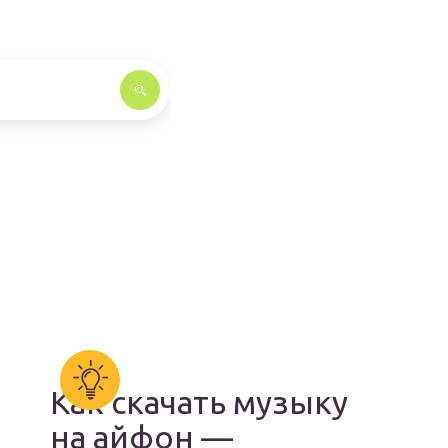
Как скачать музыку
на айфон —