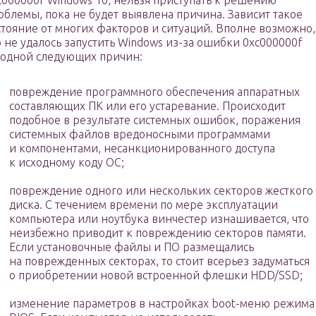
c000000f Windows 10, нельзя приступать к решению
облемы, пока не будет выявлена причина. Зависит такое
стояние от многих факторов и ситуаций. Вполне возможно,
о не удалось запустить Windows из-за ошибки 0xc000000f
 одной следующих причин:
повреждение программного обеспечения аппаратных
составляющих ПК или его устаревание. Происходит
подобное в результате системных ошибок, поражения
системных файлов вредоносными программами
и компонентами, несанкционированного доступа
к исходному коду ОС;
повреждение одного или нескольких секторов жесткого
диска. С течением времени по мере эксплуатации
компьютера или ноутбука винчестер изнашивается, что
неизбежно приводит к повреждению секторов памяти.
Если установочные файлы и ПО размещались
на поврежденных секторах, то стоит всерьез задуматься
о приобретении новой встроенной флешки HDD/SSD;
изменение параметров в настройках boot-меню режима