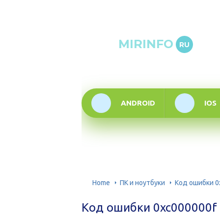
Онлай
MIRINFO
RU
инфор
техно
ANDROID
IOS
Home
ПК и ноутбуки
Код ошибки 0
Код ошибки 0xc000000f 