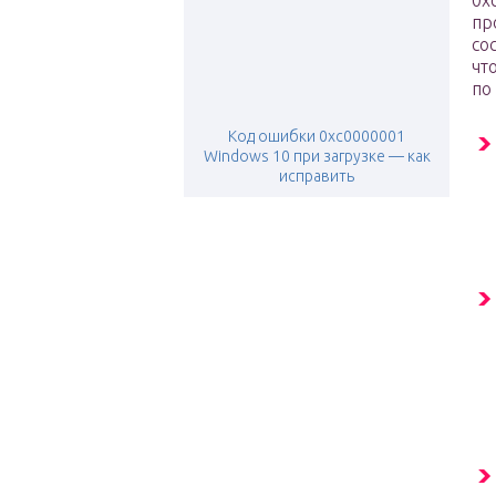
0x
пр
со
чт
по
Код ошибки 0xc0000001
Windows 10 при загрузке — как
исправить