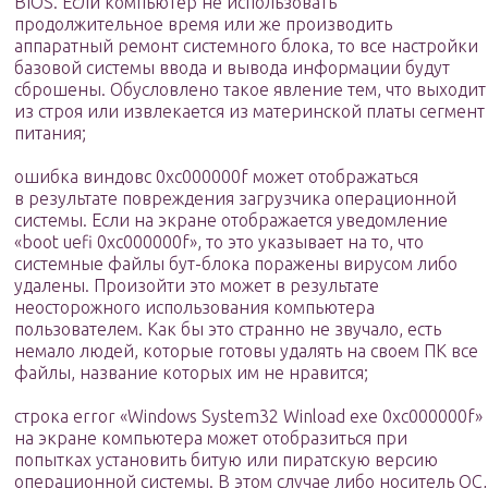
BIOS. Если компьютер не использовать
продолжительное время или же производить
аппаратный ремонт системного блока, то все настройки
базовой системы ввода и вывода информации будут
сброшены. Обусловлено такое явление тем, что выходит
из строя или извлекается из материнской платы сегмент
питания;
ошибка виндовс 0xc000000f может отображаться
в результате повреждения загрузчика операционной
системы. Если на экране отображается уведомление
«boot uefi 0xc000000f», то это указывает на то, что
системные файлы бут-блока поражены вирусом либо
удалены. Произойти это может в результате
неосторожного использования компьютера
пользователем. Как бы это странно не звучало, есть
немало людей, которые готовы удалять на своем ПК все
файлы, название которых им не нравится;
строка error «Windows System32 Winload exe 0xc000000f»
на экране компьютера может отобразиться при
попытках установить битую или пиратскую версию
операционной системы. В этом случае либо носитель ОС,