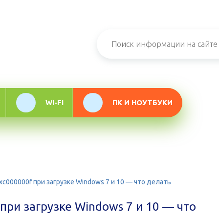
н-журнал про
мационные
логии
WI-FI
ПК И НОУТБУКИ
xc000000f при загрузке Windows 7 и 10 — что делать
при загрузке Windows 7 и 10 — что