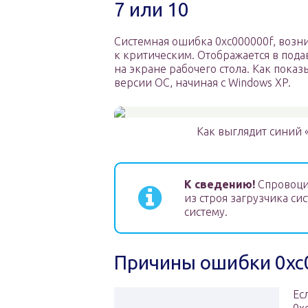
7 или 10
Системная ошибка 0xc000000f, возн
к критическим. Отображается в под
на экране рабочего стола. Как пока
версии ОС, начиная с Windows XP.
Как выглядит синий 
К сведению!
Спровоци
из строя загрузчика с
систему.
Причины ошибки 0xc0
Ес