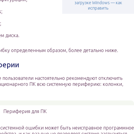
загрузке Windows — как
исправить
;
;
м диска.
шибку определенным образом, более детально ниже.
ферии
 пользователи настоятельно рекомендуют отключить
стационарного ПК всю системную периферию: колонки,
Периферия для ПК
я системной ошибки может быть неисправное программное
йства, и как раз оно не позволяет системе загрузиться