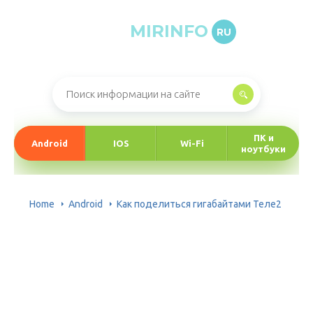
MIRINFO
RU
Онлайн-журнал про информационные технологии
ПК и
Android
IOS
Wi-Fi
ноутбуки
Home
Android
Как поделиться гигабайтами Теле2