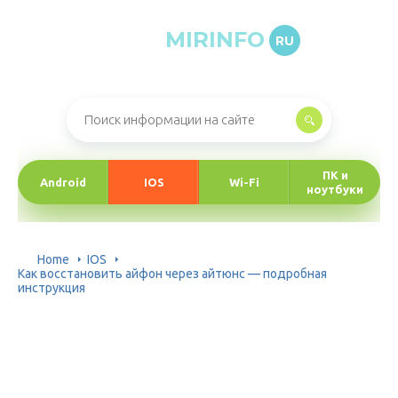
MIRINFO
RU
Онлайн-журнал про информационные технологии
ПК и
Android
IOS
Wi-Fi
ноутбуки
Home
IOS
Как восстановить айфон через айтюнс — подробная
инструкция