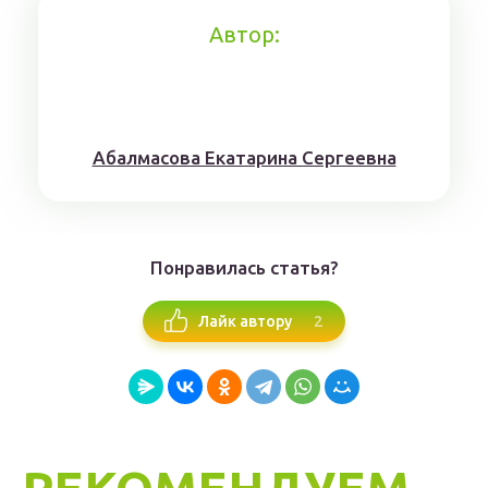
Автор:
Aбaлмaсoвa Eкaтaринa Ceргeeвнa
Понравилась статья?
2
Лайк автору