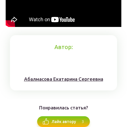
Автор:
Aбaлмaсoвa Eкaтaринa Ceргeeвнa
Понравилась статья?
3
Лайк автору