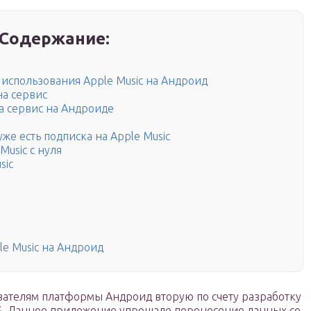
Содержание:
использования Apple Music на Андроид
на сервис
а сервис на Андроиде
же есть подписка на Apple Music
Music с нуля
sic
le Music на Андроид
вателям платформы Андроид вторую по счету разработку
iOS. Данное приложение упрощало перенесение данных со