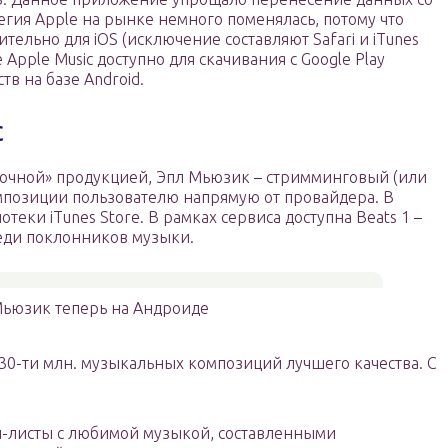
егия Apple на рынке немного поменялась, потому что
ельно для iOS (исключение составляют Safari и iTunes
Apple Music доступно для скачивания с Google Play
тв на базе Android.
c
блочной» продукцией, Эпл Мьюзик – стримминговый (или
мпозиции пользователю напрямую от провайдера. В
еки iTunes Store. В рамках сервиса доступна Beats 1 –
реди поклонников музыки.
Мьюзик теперь на Андроиде
30-ти млн. музыкальных композиций лучшего качества. С
й-листы с любимой музыкой, составленными