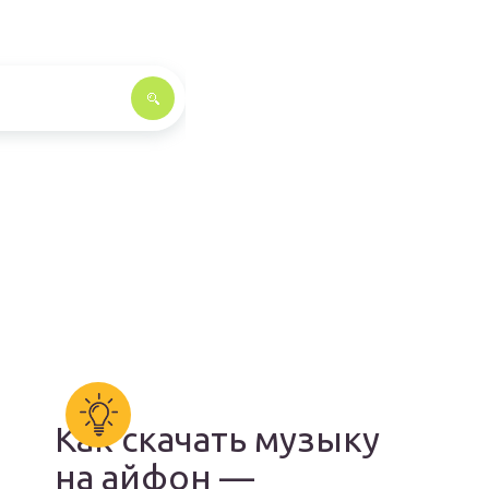
Как скачать музыку
на айфон —