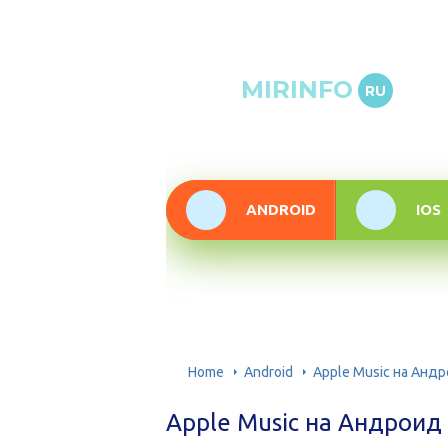
Онлай
MIRINFO
RU
инфор
техно
ANDROID
IOS
Home
Android
Apple Music на Анд
Apple Music на Андроид