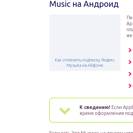
Music на Андроид
Пе
Ap
пл
же
Как отменить подписку Яндекс
Музыка на Айфоне
К сведению!
Если Appl
время оформления под