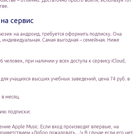
ойстве – отлично. Достаточно просто войти, используя тот
тве.
на сервис
ьюзик на андроид, требуется оформить подписку. Она
я, индивидуальная. Самая выгодная – семейная. Ниже
6 человек, при наличии у всех доступа к сервису iCloud,
о для учащихся высших учебных заведений, цена 74 руб. в
 в месяц.
ию подписки:
ние Apple Music. Если вход производят впервые, на
риветствием «Добро пожаловать…!» В случае если его нет,