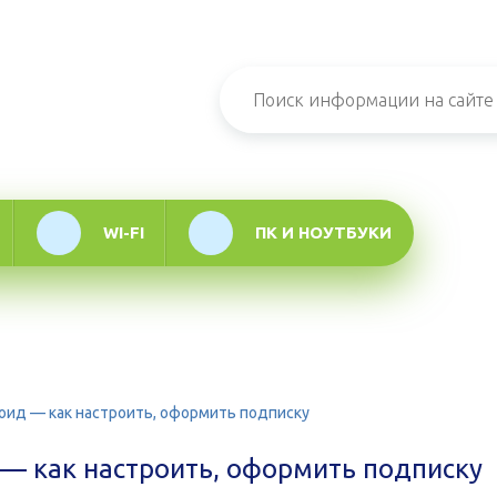
н-журнал про
мационные
логии
WI-FI
ПК И НОУТБУКИ
роид — как настроить, оформить подписку
 — как настроить, оформить подписку