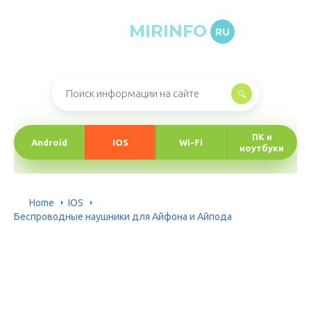
MIRINFO
RU
Онлайн-журнал про информационные технологии
ПК и
Android
IOS
Wi-Fi
ноутбуки
Home
IOS
Беспроводные наушники для Айфона и Айпода