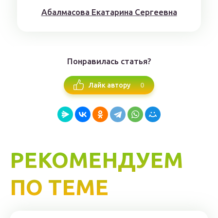
Aбaлмaсoвa Eкaтaринa Ceргeeвнa
Понравилась статья?
0
Лайк автору
РЕКОМЕНДУЕМ
ПО ТЕМЕ