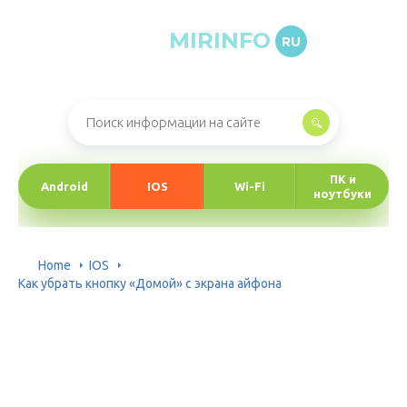
MIRINFO
RU
Онлайн-журнал про информационные технологии
ПК и
Android
IOS
Wi-Fi
ноутбуки
Home
IOS
Как убрать кнопку «Домой» с экрана айфона