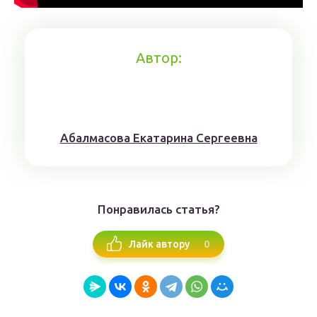
Автор:
Aбaлмaсoвa Eкaтaринa Ceргeeвнa
Понравилась статья?
0
Лайк автору