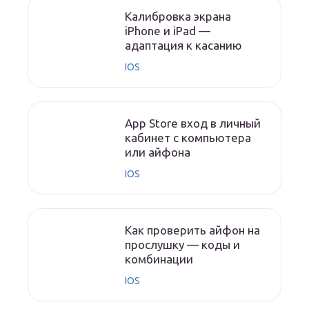
Калибровка экрана
iPhone и iPad —
адаптация к касанию
IOS
App Store вход в личный
кабинет с компьютера
или айфона
IOS
Как проверить айфон на
прослушку — коды и
комбинации
IOS