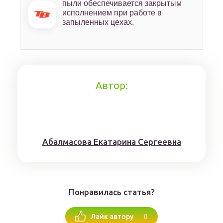
пыли обеспечивается закрытым
исполнением при работе в
запыленных цехах.
Автор:
Aбaлмaсoвa Eкaтaринa Ceргeeвнa
Понравилась статья?
0
Лайк автору