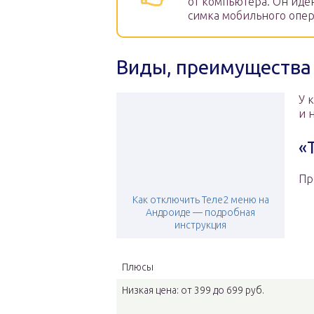
от компьютера. Он иден
симка мобильного опер
Виды, преимущества 
У 
и 
«
Пр
Как отключить Теле2 меню на
Андроиде — подробная
инструкция
Плюсы
Низкая цена: от 399 до 699 руб.