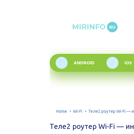
Онлай
MIRINFO
RU
инфор
техно
ANDROID
IOS
Home
Wi-Fi
Теле2 роутер Wi-Fi —
Теле2 роутер Wi-Fi — и