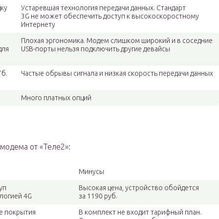
дку
Устаревшая технология передачи данных. Стандарт
3G не может обеспечить доступ к высокоскоростному
Интернету
Плохая эргономика. Модем слишком широкий и в соседние
для
USB-порты нельзя подключить другие девайсы
Гб.
Частые обрывы сигнала и низкая скорость передачи данных
Много платных опций
модема от «Теле2»:
Минусы
уп
Высокая цена, устройство обойдется
логией 4G
за 1190 руб.
не покрытия
В комплект не входит тарифный план.