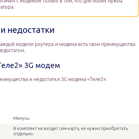
тичен с модемом только в том, что для обоих нужна
атора.
и недостатки
каждой модели роутера и модема есть свои преимущества
недостатки.
Теле2» 3G модем
еимущества и недостатки 3G модема «Теле2»:
Минусы
В комплект не входит сим-карта, ее нужно приобретать
отдельно.