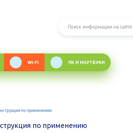
н-журнал про
мационные
логии
WI-FI
ПК И НОУТБУКИ
 инструкция по применению
нструкция по применению