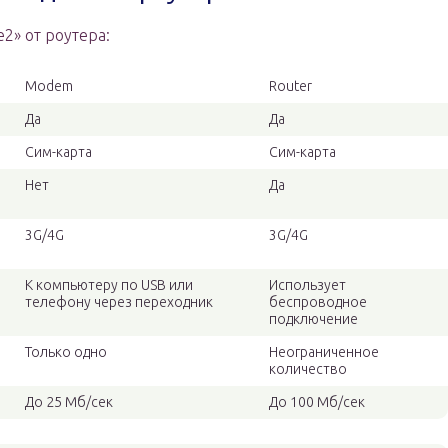
2» от роутера:
Modem
Router
Да
Да
Сим-карта
Сим-карта
Нет
Да
3G/4G
3G/4G
К компьютеру по USB или
Использует
телефону через переходник
беспроводное
подключение
Только одно
Неограниченное
количество
До 25 Мб/сек
До 100 Мб/сек