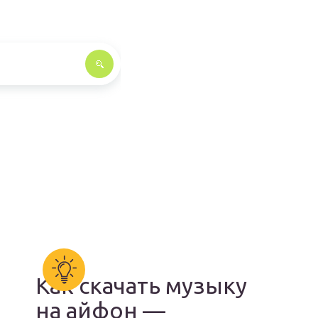
Как скачать музыку
на айфон —