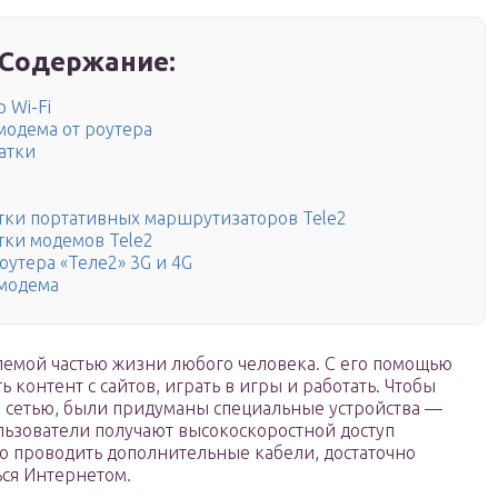
Содержание:
 Wi-Fi
 модема от роутера
атки
тки портативных маршрутизаторов Tele2
тки модемов Tele2
утера «Теле2» 3G и 4G
 модема
лемой частью жизни любого человека. С его помощью
ь контент с сайтов, играть в игры и работать. Чтобы
й сетью, были придуманы специальные устройства —
льзователи получают высокоскоростной доступ
но проводить дополнительные кабели, достаточно
ься Интернетом.