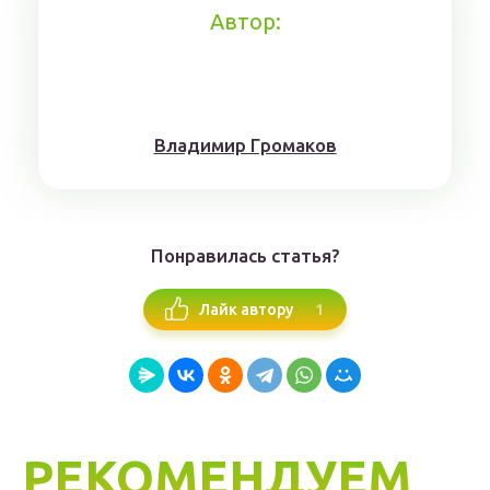
Автор:
Влaдимиp Гpoмaкoв
Понравилась статья?
1
Лайк автору
РЕКОМЕНДУЕМ