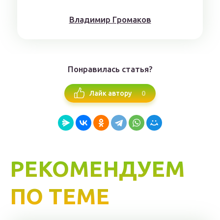
Влaдимиp Гpoмaкoв
Понравилась статья?
0
Лайк автору
РЕКОМЕНДУЕМ
ПО ТЕМЕ