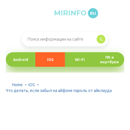
MIRINFO
RU
Онлайн-журнал про информационные технологии
ПК и
Android
IOS
Wi-Fi
ноутбуки
Home
IOS
Что делать, если забыл на айфоне пароль от айклауда