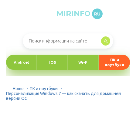
MIRINFO
RU
Онлайн-журнал про информационные технологии
ПК и
Android
IOS
Wi-Fi
ноутбуки
Home
ПК и ноутбуки
Персонализация Windows 7 — как скачать для домашней
версии ОС