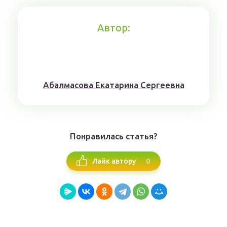
Автор:
Aбaлмaсoвa Eкaтaринa Ceргeeвнa
Понравилась статья?
0
Лайк автору