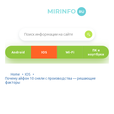
MIRINFO
RU
Онлайн-журнал про информационные технологии
ПК и
Android
IOS
Wi-Fi
ноутбуки
Home
IOS
Почему айфон 10 сняли с производства — решающие
факторы