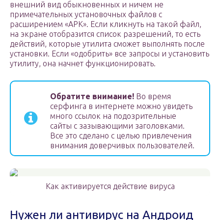
внешний вид обыкновенных и ничем не
примечательных установочных файлов с
расширением «АРК». Если кликнуть на такой файл,
на экране отобразится список разрешений, то есть
действий, которые утилита сможет выполнять после
установки. Если «одобрить» все запросы и установить
утилиту, она начнет функционировать.
Обратите внимание!
Во время
серфинга в интернете можно увидеть
много ссылок на подозрительные
сайты с зазывающими заголовками.
Все это сделано с целью привлечения
внимания доверчивых пользователей.
Как активируется действие вируса
Нужен ли антивирус на Андроид