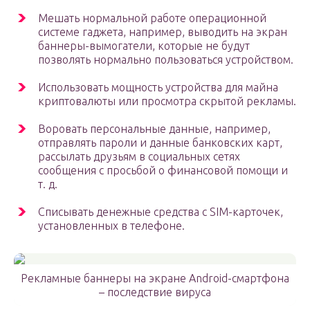
Мешать нормальной работе операционной
системе гаджета, например, выводить на экран
баннеры-вымогатели, которые не будут
позволять нормально пользоваться устройством.
Использовать мощность устройства для майна
криптовалюты или просмотра скрытой рекламы.
Воровать персональные данные, например,
отправлять пароли и данные банковских карт,
рассылать друзьям в социальных сетях
сообщения с просьбой о финансовой помощи и
т. д.
Списывать денежные средства с SIM-карточек,
установленных в телефоне.
Рекламные баннеры на экране Android-смартфона
– последствие вируса