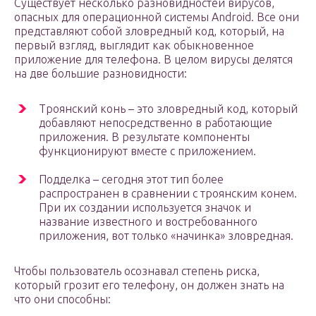
Существует несколько разновидностей вирусов,
опасных для операционной системы Android. Все они
представляют собой зловредный код, который, на
первый взгляд, выглядит как обыкновенное
приложение для телефона. В целом вирусы делятся
на две большие разновидности:
Троянский конь – это зловредный код, который
добавляют непосредственно в работающие
приложения. В результате компоненты
функционируют вместе с приложением.
Подделка – сегодня этот тип более
распространен в сравнении с троянским конем.
При их создании используется значок и
название известного и востребованного
приложения, вот только «начинка» зловредная.
Чтобы пользователь осознавал степень риска,
который грозит его телефону, он должен знать на
что они способны: