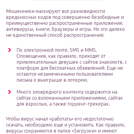
Мошенники маскируют все разновидности
вредоносных кодов под совершенно безобидные и
преимущественно распространенные приложения:
антивирусы, книги, браузеры и игры. Но это далеко
не единственный способ распространения:
По электронной почте, SMS и MMS.
Оповещения, как правило, приходят от
привлекательных девушек с сайтов знакомств, с
платформ для бесплатных объявлений. Еще не
остаются незамеченными пользователями
письма о выигрыше в лотерею.
Много зловредного контента содержится на
сайтах со взломанными приложениями, сайтах
для взрослых, а также торрент-трекерах.
Чтобы вирус начал «работать» его недостаточно
скачать, необходимо еще и установить. Как правило,
вирусы сохраняются в папке «Загрузки» и имеют