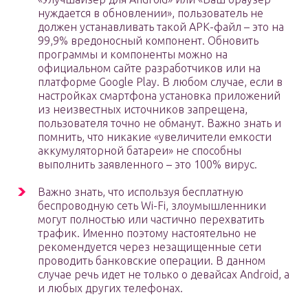
нуждается в обновлении», пользователь не
должен устанавливать такой АРК-файл – это на
99,9% вредоносный компонент. Обновить
программы и компоненты можно на
официальном сайте разработчиков или на
платформе Google Play. В любом случае, если в
настройках смартфона установка приложений
из неизвестных источников запрещена,
пользователя точно не обманут. Важно знать и
помнить, что никакие «увеличители емкости
аккумуляторной батареи» не способны
выполнить заявленного – это 100% вирус.
Важно знать, что используя бесплатную
беспроводную сеть Wi-Fi, злоумышленники
могут полностью или частично перехватить
трафик. Именно поэтому настоятельно не
рекомендуется через незащищенные сети
проводить банковские операции. В данном
случае речь идет не только о девайсах Android, а
и любых других телефонах.