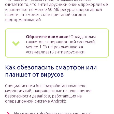
считается то, что антивирусники очень прожорливые
и занимают не менее 50 Мб ресурса оперативной
памяти, что может стать причиной багов и
подтормаживаний.
Обратите внимание!
Обладателям
гаджетов с операционной системой
менее 1 Гб не рекомендуется
устанавливать антивирусники.
Как обезопасить смартфон или
планшет от вирусов
Специалистами был разработан комплекс
мероприятий, направленных на повышение
безопасности девайсов, работающих на
операционной системе Android:
Не скачивать файлы и не устанавливать