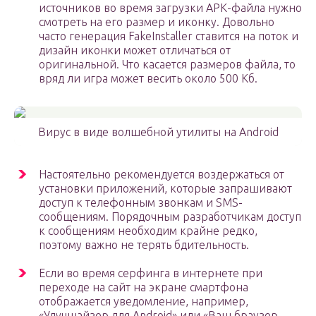
источников во время загрузки АРК-файла нужно
смотреть на его размер и иконку. Довольно
часто генерация FakeInstaller ставится на поток и
дизайн иконки может отличаться от
оригинальной. Что касается размеров файла, то
вряд ли игра может весить около 500 Кб.
Вирус в виде волшебной утилиты на Android
Настоятельно рекомендуется воздержаться от
установки приложений, которые запрашивают
доступ к телефонным звонкам и SMS-
сообщениям. Порядочным разработчикам доступ
к сообщениям необходим крайне редко,
поэтому важно не терять бдительность.
Если во время серфинга в интернете при
переходе на сайт на экране смартфона
отображается уведомление, например,
«Улучшайзер для Android» или «Ваш браузер