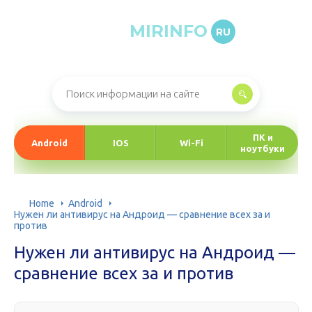
MIRINFO
RU
Онлайн-журнал про информационные технологии
ПК и
Android
IOS
Wi-Fi
ноутбуки
Home
Android
Нужен ли антивирус на Андроид — сравнение всех за и
против
Нужен ли антивирус на Андроид —
сравнение всех за и против