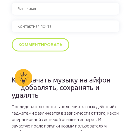
Как скачать музыку на айфон
— добавлять, сохранять и
удалять
Последовательность выполнения разных действий с
гаджетами различается в зависимости от того, какой
операционной системой оснащен аппарат. И
зачастую после покупки новым пользователям